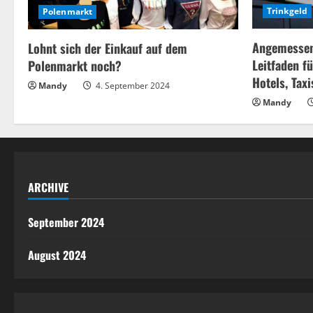
Trinkgeld
Polenmarkt
a
Angemessene
d
Lohnt sich der Einkauf auf dem
Leitfaden f
Polenmarkt noch?
i
Hotels, Tax
Mandy
4. September 2024
Mandy
n
g
ARCHIVE
September 2024
August 2024