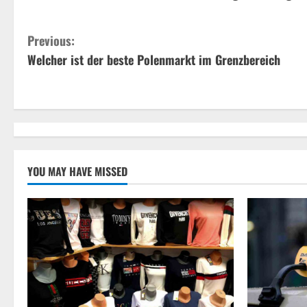
C
Previous:
Welcher ist der beste Polenmarkt im Grenzbereich
o
n
t
i
YOU MAY HAVE MISSED
n
u
e
R
e