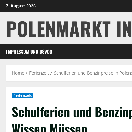
Skip
7. August 2026
to
POLENMARKT I
content
IMPRESSUM UND DSVGO
Home
Ferienzeit
Schulferien und Benzinpreise in Pole
Ferienzeit
Schulferien und Benzinp
Wissen Müssen