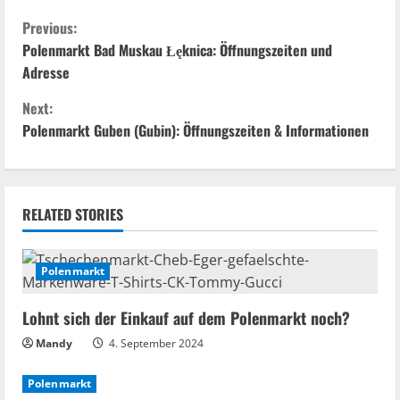
C
Previous:
o
Polenmarkt Bad Muskau Łęknica: Öffnungszeiten und
Adresse
n
Next:
t
Polenmarkt Guben (Gubin): Öffnungszeiten & Informationen
i
n
RELATED STORIES
u
e
Polenmarkt
R
Lohnt sich der Einkauf auf dem Polenmarkt noch?
Mandy
4. September 2024
e
a
Polenmarkt