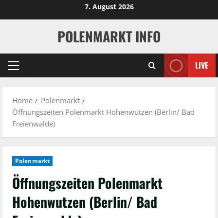
Skip
7. August 2026
to
content
POLENMARKT INFO
LIVE
Primary
Menu
Home
Polenmarkt
Öffnungszeiten Polenmarkt Hohenwutzen (Berlin/ Bad
Freienwalde)
Polenmarkt
Öffnungszeiten Polenmarkt
Hohenwutzen (Berlin/ Bad