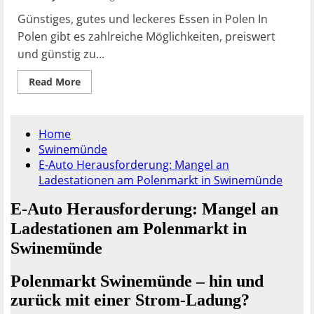
Günstiges, gutes und leckeres Essen in Polen In
Polen gibt es zahlreiche Möglichkeiten, preiswert
und günstig zu...
Read
Read More
more
about
Preiswert
und
Lecker
Essen
in
Polen:
Beste
Tipps
und
Orte