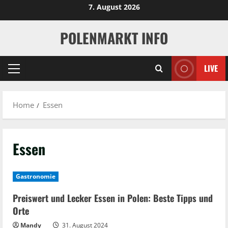
Skip
7. August 2026
to
content
POLENMARKT INFO
LIVE
Primary
Menu
Home
Essen
Essen
Gastronomie
Preiswert und Lecker Essen in Polen: Beste Tipps und
Orte
Mandy
31. August 2024