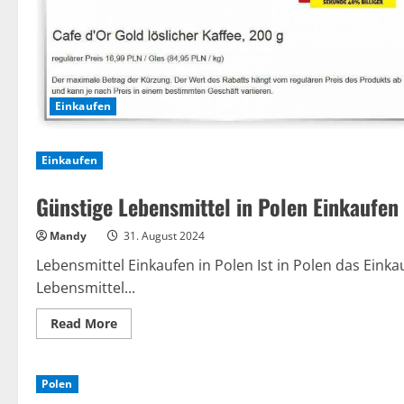
Einkaufen
Einkaufen
Günstige Lebensmittel in Polen Einkaufen 
Mandy
31. August 2024
Lebensmittel Einkaufen in Polen Ist in Polen das Einka
Lebensmittel...
Read
Read More
more
about
Günstige
Lebensmittel
Polen
in
Polen