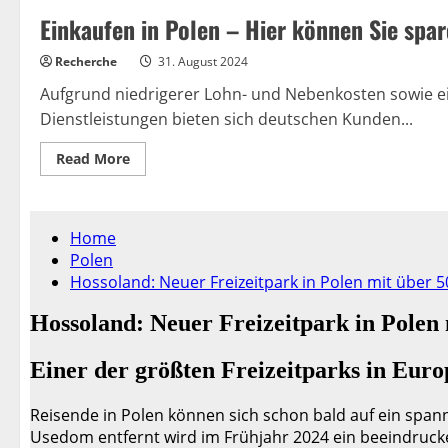
Einkaufen
Einkaufen in Polen – Hier können Sie spar
–
so
funktioniert
Recherche
31. August 2024
es!
Aufgrund niedrigerer Lohn- und Nebenkosten sowie 
Dienstleistungen bieten sich deutschen Kunden...
Read
Read More
more
about
Einkaufen
in
Polen
–
Hier
können
Sie
sparen!