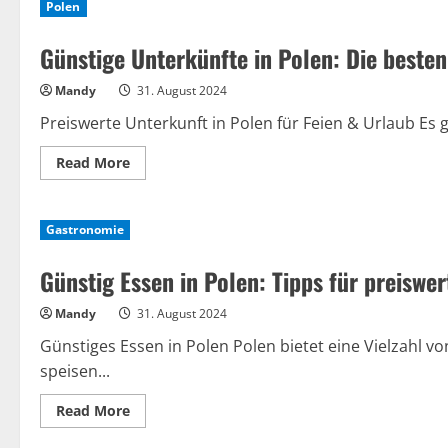
Polen
Prostitution
in
Polen:
Günstige Unterkünfte in Polen: Die beste
Legalität,
Regelungen
und
Mandy
31. August 2024
Verbote
Preiswerte Unterkunft in Polen für Feien & Urlaub Es gi
Read
Read More
more
about
Günstige
Unterkünfte
Gastronomie
in
Polen:
Die
Günstig Essen in Polen: Tipps für preiswe
besten
Tipps
für
Mandy
31. August 2024
Hostels,
Ferienwohnungen
und
Günstiges Essen in Polen Polen bietet eine Vielzahl v
mehr
speisen...
Read
Read More
more
about