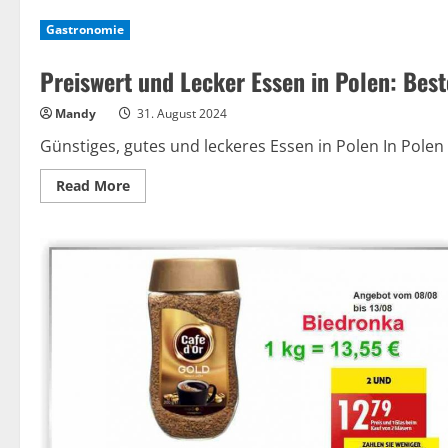
Günstig
Essen
Gastronomie
in
Polen:
Tipps
Preiswert und Lecker Essen in Polen: Best
für
preiswerte
Restaurants
Mandy
31. August 2024
und
Street
Food
Günstiges, gutes und leckeres Essen in Polen In Polen 
Read
Read More
more
about
Preiswert
und
Lecker
Essen
in
Polen:
Beste
Tipps
und
Orte