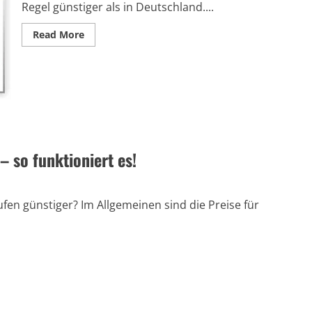
Regel günstiger als in Deutschland....
Read
Read More
more
about
Günstig
Einkaufen
in
Polen:
Tipps
und
Preisvergleich
für
Deutsche
Käufer
– so funktioniert es!
ufen günstiger? Im Allgemeinen sind die Preise für