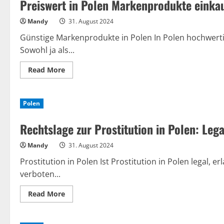
Preiswert in Polen Markenprodukte einka
Mandy
31. August 2024
Günstige Markenprodukte in Polen In Polen hochwerti
Sowohl ja als...
Read
Read More
more
about
Preiswert
in
Polen
Polen
Markenprodukte
einkaufen?
Rechtslage zur Prostitution in Polen: Leg
Achtung!
Mandy
31. August 2024
Prostitution in Polen Ist Prostitution in Polen legal, e
verboten...
Read
Read More
more
about
Rechtslage
zur