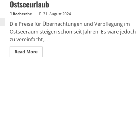
Ostseeurlaub
Recherche
31. August 2024
Die Preise für Übernachtungen und Verpflegung im
Ostseeraum steigen schon seit Jahren. Es wäre jedoch
zu vereinfacht,...
Read
Read More
more
about
Unbezahlbar?
Steigende
Preise
im
Ostseeurlaub