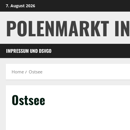
Skip
7. August 2026
to
POLENMARKT I
content
IMPRESSUM UND DSVGO
Home
Ostsee
Ostsee